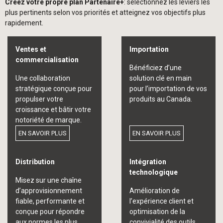
Créez votre propre plan Partenaire+
: sélectionnez les leviers les
plus pertinents selon vos priorités et atteignez vos objectifs plus
rapidement.
Ventes et
Importation
commercialisation
Bénéficiez d’une
Une collaboration
solution clé en main
stratégique conçue pour
pour l’importation de vos
propulser votre
produits au Canada.
croissance et bâtir votre
notoriété de marque.
EN SAVOIR PLUS
EN SAVOIR PLUS
Distribution
Intégration
technologique
Misez sur une chaîne
d’approvisionnement
Amélioration de
fiable, performante et
l’expérience client et
conçue pour répondre
optimisation de la
aux normes les plus
convivialité des outils